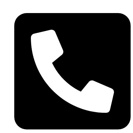
Videre
til
indhold