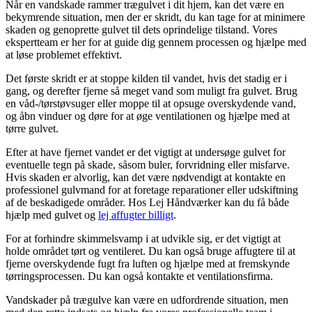
Når en vandskade rammer trægulvet i dit hjem, kan det være en
bekymrende situation, men der er skridt, du kan tage for at minimere
skaden og genoprette gulvet til dets oprindelige tilstand. Vores
ekspertteam er her for at guide dig gennem processen og hjælpe med
at løse problemet effektivt.
Det første skridt er at stoppe kilden til vandet, hvis det stadig er i
gang, og derefter fjerne så meget vand som muligt fra gulvet. Brug
en våd-/tørstøvsuger eller moppe til at opsuge overskydende vand,
og åbn vinduer og døre for at øge ventilationen og hjælpe med at
tørre gulvet.
Efter at have fjernet vandet er det vigtigt at undersøge gulvet for
eventuelle tegn på skade, såsom buler, forvridning eller misfarve.
Hvis skaden er alvorlig, kan det være nødvendigt at kontakte en
professionel gulvmand for at foretage reparationer eller udskiftning
af de beskadigede områder. Hos Lej Håndværker kan du få både
hjælp med gulvet og
lej affugter billigt
.
For at forhindre skimmelsvamp i at udvikle sig, er det vigtigt at
holde området tørt og ventileret. Du kan også bruge affugtere til at
fjerne overskydende fugt fra luften og hjælpe med at fremskynde
tørringsprocessen. Du kan også kontakte et ventilationsfirma.
Vandskader på trægulve kan være en udfordrende situation, men