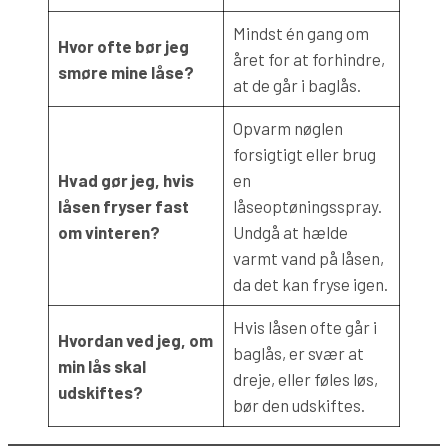
Mindst én gang om
Hvor ofte bør jeg
året for at forhindre,
smøre mine låse?
at de går i baglås.
Opvarm nøglen
forsigtigt eller brug
Hvad gør jeg, hvis
en
låsen fryser fast
låseoptøningsspray.
om vinteren?
Undgå at hælde
varmt vand på låsen,
da det kan fryse igen.
Hvis låsen ofte går i
Hvordan ved jeg, om
baglås, er svær at
min lås skal
dreje, eller føles løs,
udskiftes?
bør den udskiftes.