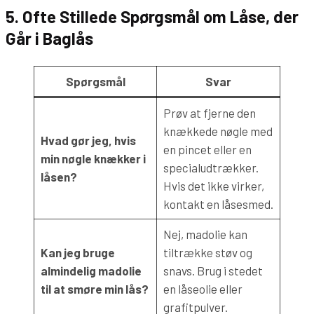
5. Ofte Stillede Spørgsmål om Låse, der
Går i Baglås
Spørgsmål
Svar
Prøv at fjerne den
knækkede nøgle med
Hvad gør jeg, hvis
en pincet eller en
min nøgle knækker i
specialudtrækker.
låsen?
Hvis det ikke virker,
kontakt en låsesmed.
Nej, madolie kan
Kan jeg bruge
tiltrække støv og
almindelig madolie
snavs. Brug i stedet
til at smøre min lås?
en låseolie eller
grafitpulver.