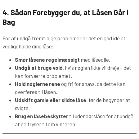
4. Sådan Forebygger du, at Låsen Går i
Bag
For at undgå fremtidige problemer er det en god idé at
vedligeholde dine låse:
Smør låsene regelmæssigt
med låseolie.
Undgå at bruge vold
, hvis nøglen ikke vil dreje – det
kan forværre problemet.
Hold nøglerne rene
og fri for snavs, da dette kan
overføres til låsen.
Udskift gamle eller slidte låse
, før de begynder at
svigte.
Brug en låsebeskytter
til udendørslåse for at undgå,
at de fryser til om vinteren.