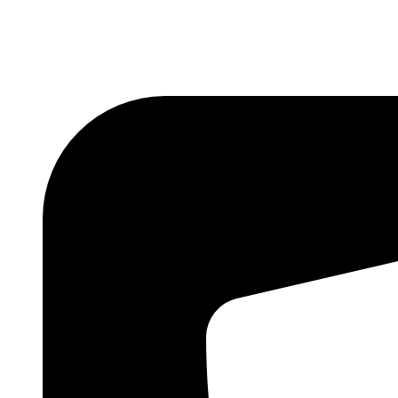
Videre
til
indhold